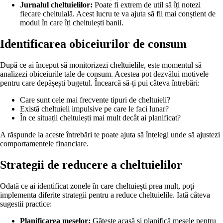
Jurnalul cheltuielilor:
Poate fi extrem de util să îți notezi
fiecare cheltuială. Acest lucru te va ajuta să fii mai conștient de
modul în care îți cheltuiești banii.
Identificarea obiceiurilor de consum
După ce ai început să monitorizezi cheltuielile, este momentul să
analizezi obiceiurile tale de consum. Acestea pot dezvălui motivele
pentru care depășești bugetul. Încearcă să-ți pui câteva întrebări:
Care sunt cele mai frecvente tipuri de cheltuieli?
Există cheltuieli impulsive pe care le faci lunar?
În ce situații cheltuiești mai mult decât ai planificat?
A răspunde la aceste întrebări te poate ajuta să înțelegi unde să ajustezi
comportamentele financiare.
Strategii de reducere a cheltuielilor
Odată ce ai identificat zonele în care cheltuiești prea mult, poți
implementa diferite strategii pentru a reduce cheltuielile. Iată câteva
sugestii practice:
Planificarea meselor:
Gătește acasă și planifică mesele pentru