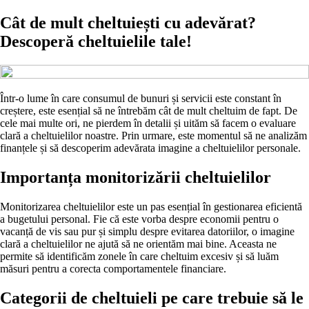
Cât de mult cheltuiești cu adevărat?
Descoperă cheltuielile tale!
Într-o lume în care consumul de bunuri și servicii este constant în
creștere, este esențial să ne întrebăm cât de mult cheltuim de fapt. De
cele mai multe ori, ne pierdem în detalii și uităm să facem o evaluare
clară a cheltuielilor noastre. Prin urmare, este momentul să ne analizăm
finanțele și să descoperim adevărata imagine a cheltuielilor personale.
Importanța monitorizării cheltuielilor
Monitorizarea cheltuielilor este un pas esențial în gestionarea eficientă
a bugetului personal. Fie că este vorba despre economii pentru o
vacanță de vis sau pur și simplu despre evitarea datoriilor, o imagine
clară a cheltuielilor ne ajută să ne orientăm mai bine. Aceasta ne
permite să identificăm zonele în care cheltuim excesiv și să luăm
măsuri pentru a corecta comportamentele financiare.
Categorii de cheltuieli pe care trebuie să le