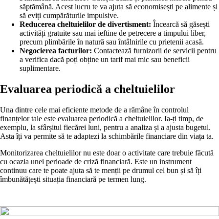
săptămână. Acest lucru te va ajuta să economisești pe alimente și
să eviți cumpărăturile impulsive.
Reducerea cheltuielilor de divertisment:
Încearcă să găsești
activități gratuite sau mai ieftine de petrecere a timpului liber,
precum plimbările în natură sau întâlnirile cu prietenii acasă.
Negocierea facturilor:
Contactează furnizorii de servicii pentru
a verifica dacă poți obține un tarif mai mic sau beneficii
suplimentare.
Evaluarea periodică a cheltuielilor
Una dintre cele mai eficiente metode de a rămâne în controlul
finanțelor tale este evaluarea periodică a cheltuielilor. Ia-ți timp, de
exemplu, la sfârșitul fiecărei luni, pentru a analiza și a ajusta bugetul.
Asta îți va permite să te adaptezi la schimbările financiare din viața ta.
Monitorizarea cheltuielilor nu este doar o activitate care trebuie făcută
cu ocazia unei perioade de criză financiară. Este un instrument
continuu care te poate ajuta să te menții pe drumul cel bun și să îți
îmbunătățești situația financiară pe termen lung.