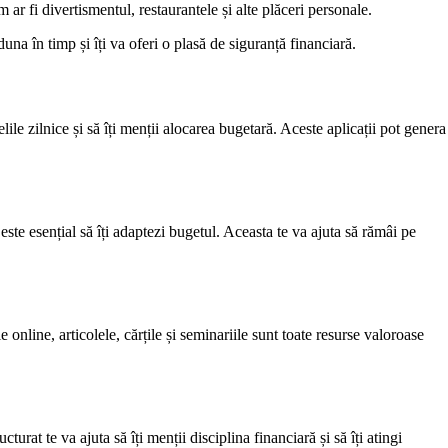
 ar fi divertismentul, restaurantele și alte plăceri personale.
na în timp și îți va oferi o plasă de siguranță financiară.
ile zilnice și să îți menții alocarea bugetară. Aceste aplicații pot genera
este esențial să îți adaptezi bugetul. Aceasta te va ajuta să rămâi pe
 online, articolele, cărțile și seminariile sunt toate resurse valoroase
urat te va ajuta să îți menții disciplina financiară și să îți atingi