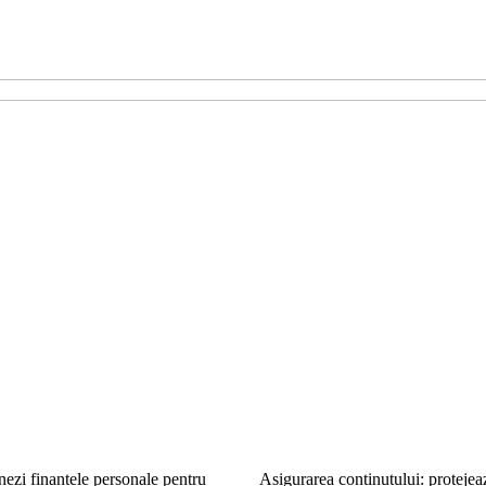
nezi finanțele personale pentru
Asigurarea conținutului: protejea