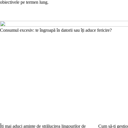
obiectivele pe termen lung.
Consumul excesiv: te îngroapă în datorii sau îți aduce fericire?
Îți mai aduci aminte de strălucirea lingourilor de
Cum să-ți gestio