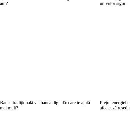
aur?
un viitor sigur
Banca tradițională vs. banca digitală: care te ajută
Prețul energiei 
mai mult?
afectează reședi