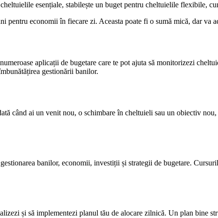
eltuielile esențiale, stabilește un buget pentru cheltuielile flexibile, cum
i pentru economii în fiecare zi. Aceasta poate fi o sumă mică, dar va adu
numeroase aplicații de bugetare care te pot ajuta să monitorizezi cheltuiel
 îmbunătățirea gestionării banilor.
dată când ai un venit nou, o schimbare în cheltuieli sau un obiectiv nou, 
stionarea banilor, economii, investiții și strategii de bugetare. Cursurile
lizezi și să implementezi planul tău de alocare zilnică. Un plan bine struct