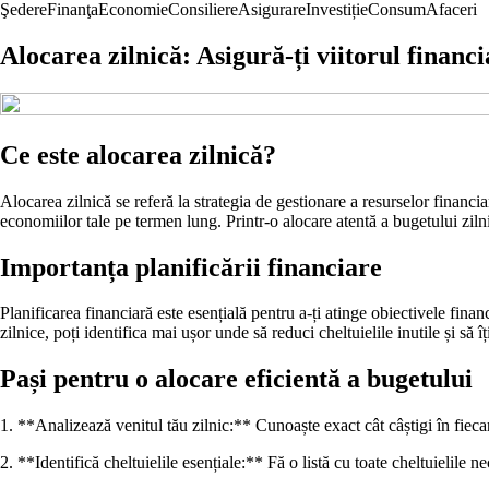
Şedere
Finanţa
Economie
Consiliere
Asigurare
Investiție
Consum
Afaceri
Alocarea zilnică: Asigură-ți viitorul financi
Ce este alocarea zilnică?
Alocarea zilnică se referă la strategia de gestionare a resurselor financiare
economiilor tale pe termen lung. Printr-o alocare atentă a bugetului zilnic
Importanța planificării financiare
Planificarea financiară este esențială pentru a-ți atinge obiectivele fina
zilnice, poți identifica mai ușor unde să reduci cheltuielile inutile și să î
Pași pentru o alocare eficientă a bugetului
1. **Analizează venitul tău zilnic:** Cunoaște exact cât câștigi în fiecare 
2. **Identifică cheltuielile esențiale:** Fă o listă cu toate cheltuielile ne