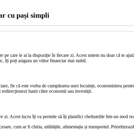
ar cu pași simpli
 pe care le ai la dispoziție în fiecare zi. Acest sistem nu doar că te ajută 
, îți poți asigura un viitor financiar mai stabil.
nciare, fie că este vorba de cumpărarea unei locuințe, economisirea pentru
ți redirecționezi banii către economii sau investiții.
zi. Acest lucru îți va permite să îți planifici cheltuielile într-un mod rea
cesare, cum ar fi chiria, utilitățile, alimentația și transportul. Prioritize