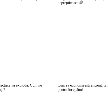
neprețuite acasă!
electrice va exploda: Cum ne
Cum să economisești eficient: Gh
nța?
pentru începători