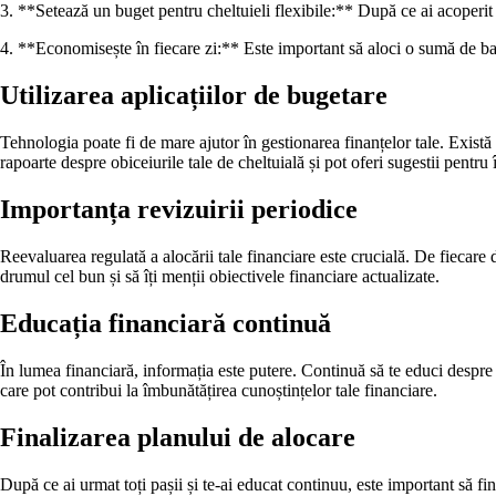
3. **Setează un buget pentru cheltuieli flexibile:** După ce ai acoperit ch
4. **Economisește în fiecare zi:** Este important să aloci o sumă de ban
Utilizarea aplicațiilor de bugetare
Tehnologia poate fi de mare ajutor în gestionarea finanțelor tale. Există 
rapoarte despre obiceiurile tale de cheltuială și pot oferi sugestii pentru
Importanța revizuirii periodice
Reevaluarea regulată a alocării tale financiare este crucială. De fiecare 
drumul cel bun și să îți menții obiectivele financiare actualizate.
Educația financiară continuă
În lumea financiară, informația este putere. Continuă să te educi despre ge
care pot contribui la îmbunătățirea cunoștințelor tale financiare.
Finalizarea planului de alocare
După ce ai urmat toți pașii și te-ai educat continuu, este important să fina